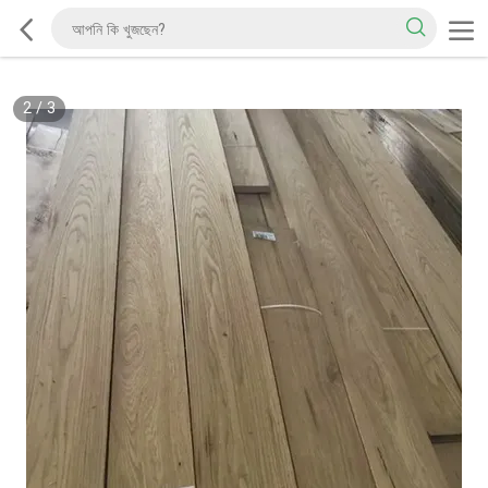
2
/
3