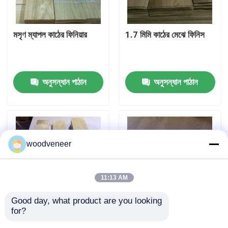
কারখানা ভ্রমণ
মসৃণ ম্যাপল কাঠের ফিনিয়ার
1.7 মিমি কাঠের মেঝে ফিনিস
মান নিয়ন্ত্রণ
অনুসন্ধান পাঠান
অনুসন্ধান পাঠান
যোগাযোগ করুন
উদ্ধৃতির জন্য আবেদন
woodveneer
প্রাকৃতিক কাঠ ব্যহ্যাবরণ
11:13 AM
রঙ্গিন কাঠ ব্যহ্যাবরণ
Good day, what product are you looking 
for?
মসৃণ হোয়াইট ওক প্যানেল,
তিন স্তর রিকন ফেস ফিনিয়ার,
কাঠের মেঝে ব্যহ্যাবরণ
অগ্নিরোধী
রেড ওক ওয়ালনট কাঠের ফিনিয়ার