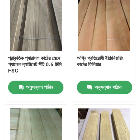
প্রাকৃতিক প্যারাসল কাঠের মেঝে
অগ্নি প্রতিরোধী ইঞ্জিনিয়ারিং
প্যানেল ল্যামিনেট শীট 0.6 মিমি
কাঠের ফিনিয়ার
FSC
অনুসন্ধান পাঠান
অনুসন্ধান পাঠান
বাড়ি
পণ্য
আমাদের সম্পর্কে