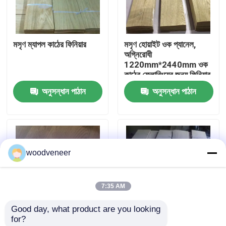
কারখানা ভ্রমণ
মসৃণ ম্যাপল কাঠের ফিনিয়ার
মসৃণ হোয়াইট ওক প্যানেল,
অগ্নিরোধী
মান নিয়ন্ত্রণ
1220mm*2440mm ওক
কাঠের ফ্লোরিংয়ের জন্য ফিনিয়ার
অনুসন্ধান পাঠান
অনুসন্ধান পাঠান
যোগাযোগ করুন
উদ্ধৃতির জন্য আবেদন
woodveneer
প্রাকৃতিক কাঠ ব্যহ্যাবরণ
7:35 AM
রঙ্গিন কাঠ ব্যহ্যাবরণ
Good day, what product are you looking 
for?
কাঠের মেঝে ব্যহ্যাবরণ
তিন স্তর রিকন ফেস ফিনিয়ার,
E1 E2 কাঠের মেঝে ফিনিসার