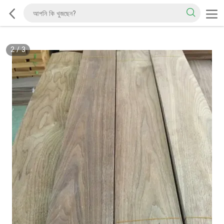
2
/
3