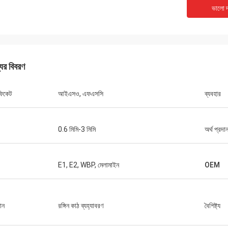
ভালো দ
যের বিবরণ
িফিকেট
আইএসও, এফএসসি
ব্যবহার
0.6 মিমি-3 মিমি
অর্থ প্রদা
E1, E2, WBP, মেলামাইন
OEM
ান
রঙ্গিন কাঠ ব্যহ্যাবরণ
বৈশিষ্ট্য