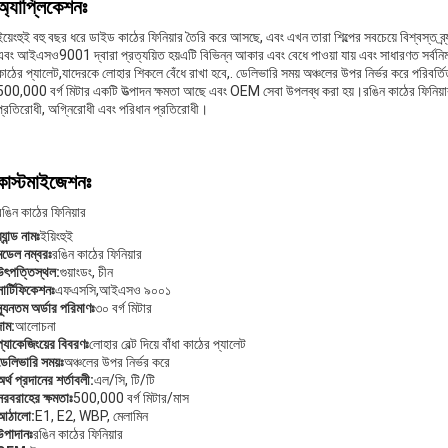
অ্যাপ্লিকেশনঃ
ইয়েংহুই বহু বছর ধরে ডাইড কাঠের ফিনিয়ার তৈরি করে আসছে, এবং এখন তারা শিল্পের সবচেয়ে বিশ্বস্ত ব্র
এবং আইএসও9001 দ্বারা প্রত্যয়িত হয়এটি বিভিন্ন আকার এবং বেধে পাওয়া যায় এবং সাধারণত সর্বনিম্
কাঠের প্যালেট,যাদেরকে লোহার শিকলে বেঁধে রাখা হবে,. ডেলিভারি সময় অঞ্চলের উপর নির্ভর করে পরিবর্তি
500,000 বর্গ মিটার একটি উত্পাদন ক্ষমতা আছে এবং OEM সেবা উপলব্ধ করা হয়।রঙিন কাঠের ফিনিয়ার
প্রতিরোধী, অগ্নিরোধী এবং পরিধান প্রতিরোধী।
কাস্টমাইজেশনঃ
রঙিন কাঠের ফিনিয়ার
্র্যান্ড নামঃ
ইয়িংহুই
মডেল নম্বরঃ
রঙিন কাঠের ফিনিয়ার
উৎপত্তিস্থল:
গুয়াংডং, চীন
সার্টিফিকেশনঃ
এফএসসি,আইএসও ৯০০১
ন্যূনতম অর্ডার পরিমাণঃ
৩০ বর্গ মিটার
দাম:
আলোচনা
প্যাকেজিংয়ের বিবরণঃ
লোহার বেল্ট দিয়ে বাঁধা কাঠের প্যালেট
ডেলিভারি সময়ঃ
অঞ্চলের উপর নির্ভর করে
অর্থ প্রদানের শর্তাবলী:
এল/সি, টি/টি
সরবরাহের ক্ষমতাঃ
500,000 বর্গ মিটার/মাস
আঠালো:
E1, E2, WBP, মেলামিন
উপাদানঃ
রঙিন কাঠের ফিনিয়ার