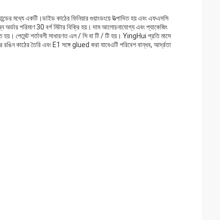
্যান্ডের মধ্যে একটি।ডাইড কাঠের ফিনিয়ার গুয়াংডংয়ে উত্পাদিত হয় এবং এফএসসি
ন অর্ডার পরিমাণ 30 বর্গ মিটার বিক্রি হয়। দাম আলোচনাযোগ্য এবং প্যাকেজিং
ত হয়। পেমেন্ট শর্তাবলী সাধারণত এল / সি বা টি / টি হয়। YingHui প্রতি মাসে
 রঙিন কাঠের তৈরি এবং E1 সঙ্গে glued করা যাবেএটি পরিবেশ বান্ধব, আর্দ্রতা