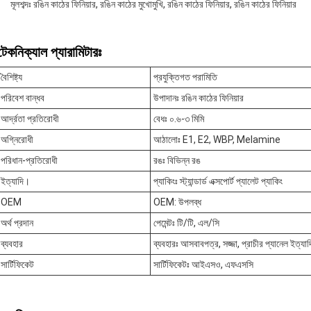
মূলশব্দঃ রঙিন কাঠের ফিনিয়ার, রঙিন কাঠের মুখোমুখি, রঙিন কাঠের ফিনিয়ার, রঙিন কাঠের ফিনিয়ার
টেকনিক্যাল প্যারামিটারঃ
বৈশিষ্ট্য
প্রযুক্তিগত পরামিতি
পরিবেশ বান্ধব
উপাদানঃ রঙিন কাঠের ফিনিয়ার
আর্দ্রতা প্রতিরোধী
বেধঃ ০.৬-৩ মিমি
অগ্নিরোধী
আঠালোঃ E1, E2, WBP, Melamine
পরিধান-প্রতিরোধী
রঙঃ বিভিন্ন রঙ
ইত্যাদি।
প্যাকিংঃ স্ট্যান্ডার্ড এক্সপোর্ট প্যালেট প্যাকিং
OEM
OEM: উপলব্ধ
অর্থ প্রদান
পেমেন্টঃ টি/টি, এল/সি
ব্যবহার
ব্যবহারঃ আসবাবপত্র, সজ্জা, প্রাচীর প্যানেল ইত্যা
সার্টিফিকেট
সার্টিফিকেটঃ আইএসও, এফএসসি