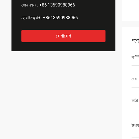
ফোন নম্বর :
+86 13590988966
হোয়াটসঅ্যাপ :
+8613590988966
যোগাযোগ
পণ্
সার্ট
বেধ
আঠা
উপাদ