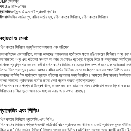
OEM:
উপলব্ধ
বেধ:
0.৬ মিমি-৩ মিমি
প্যাকেজিংঃ
স্ট্যান্ডার্ড এক্সপোর্ট প্যালেট প্যাকিং
ীওয়ার্ডঃ
রঙিন কাঠের মুখ, রঙিন কাঠের মুখ, রঙিন কাঠের ফিনিয়ার, রঙিন কাঠের ফিনিয়ার
সহায়তা ও সেবা:
রঙিন কাঠের ফিনিয়ার প্রযুক্তিগত সহায়তা এবং পরিষেবা
এক্সওয়াইজেড কোম্পানিতে, আমরা আমাদের গ্রাহকদের সর্বোত্তম মানের রঙিন কাঠের ফিনিয়ার পণ্য এবং 
দল আমাদের পণ্য এবং পরিষেবা সম্পর্কে আপনার যে কোনও প্রশ্নের উত্তর দিতে উপলব্ধআমরা সর্বোত্তম গ
আমাদের প্রযুক্তিগত সহায়তা কর্মীরা রঙিন কাঠের ভিনিয়ারের সমস্ত দিক সম্পর্কে জ্ঞান এবং অভিজ্ঞতা 
উত্তর দিতে প্রস্তুত।আমরা আপনার রঙিন কাঠের ফিনিয়ার থেকে সর্বোত্তম ফলাফল পেতে নিশ্চিত করার জ
আমাদের সার্ভিস টিম সর্বোত্তম গ্রাহক পরিষেবা প্রদানের জন্য নিবেদিত। আমাদের টিম আপনার ইনস্টলেশ
আমরা আমাদের গ্রাহকদের সর্বোচ্চ মানের সেবা প্রদান করতে প্রতিশ্রুতিবদ্ধ.
যদি আপনার কোন প্রশ্ন বা উদ্বেগ থাকে, তাহলে দয়া করে আমাদের সাথে যোগাযোগ করতে দ্বিধা করবেন
ফিনিয়ারের চাহিদা পূরণে আপনাকে সাহায্য করার জন্য এখানে রয়েছে।
প্যাকেজিং এবং শিপিংঃ
রঙিন কাঠের ফিনিয়ার প্যাকেজিং এবং শিপিংঃ
রঙিন কাঠের ফিনিয়ার পণ্যগুলি একটি কার্ডবোর্ড বাক্সে প্যাকেজ করা উচিত যা একটি প্রতিরক্ষামূলক স্টা
উচিত এবং "রঙিন কাঠের ফিনিয়ার" হিসাবে লেবেল করা উচিত।অতিরিক্ত সুরক্ষার জন্য বাক্সটি একটি বাইরের 