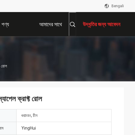
Bengali
পণ্য
আমাদের সাথে
উদ্ধৃতির জন্য আবেদন
যোগাযোগ করুন
ট রোল
্যাপেল ক্রাফ্ট রোল
গুয়াংডং, চীন
নাম
YingHui