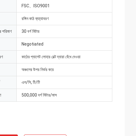
FSC、ISO9001
রঙ্গিন কাঠ ব্যহ্যাবরণ
ার পরিমাণ
30 বর্গ মিটার
Negotiated
রণ
কাঠের প্যালেট লোহার বেল্ট দ্বারা বেঁধে দেওয়া
অঞ্চলের উপর নির্ভর করে
এল/সি, টি/টি
া
500,000 বর্গ মিটার/মাস