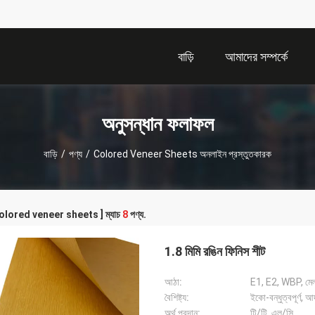
বাড়ি
আমাদের সম্পর্কে
অনুসন্ধান ফলাফল
বাড়ি
/
পণ্য
/
Colored Veneer Sheets অনলাইন প্রস্তুতকারক
 [ colored veneer sheets ] ম্যাচ
8
পণ্য.
1.8 মিমি রঙিন ফিনিস শীট
আঠা:
E1, E2, WBP, মেল
বৈশিষ্ট্য:
ইকো-বন্ধুত্বপূর্ণ, আ
অর্থ প্রদান:
টি/টি, এল/সি