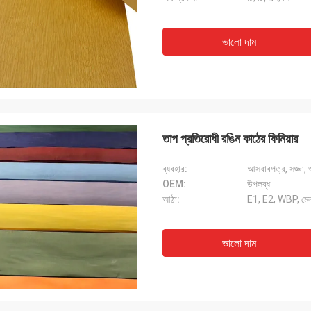
ভালো দাম
তাপ প্রতিরোধী রঙিন কাঠের ফিনিয়ার
ব্যবহার:
আসবাবপত্র, সজ্জা, ও
OEM:
উপলব্ধ
আঠা:
E1, E2, WBP, মেল
ভালো দাম