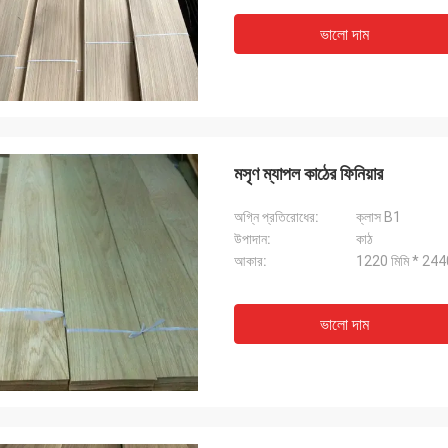
ভালো দাম
মসৃণ ম্যাপল কাঠের ফিনিয়ার
অগ্নি প্রতিরোধের:
ক্লাস B1
উপাদান:
কাঠ
আকার:
1220 মিমি * 2440
ভালো দাম