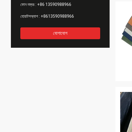
ফোন নম্বর :
+86 13590988966
হোয়াটসঅ্যাপ :
+8613590988966
যোগাযোগ