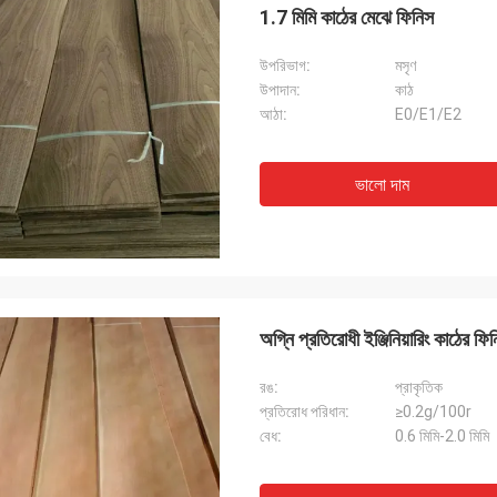
1.7 মিমি কাঠের মেঝে ফিনিস
উপরিভাগ:
মসৃণ
উপাদান:
কাঠ
আঠা:
E0/E1/E2
ভালো দাম
অগ্নি প্রতিরোধী ইঞ্জিনিয়ারিং কাঠের ফিন
রঙ:
প্রাকৃতিক
প্রতিরোধ পরিধান:
≥0.2g/100r
বেধ:
0.6 মিমি-2.0 মিমি