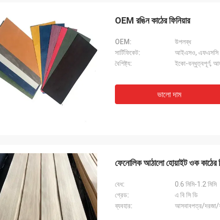
OEM রঙিন কাঠের ফিনিয়ার
OEM:
উপলব্ধ
সার্টিফিকেট:
আইএসও, এফএসসি
বৈশিষ্ট্য:
ইকো-বন্ধুত্বপূর্ণ, আ
ভালো দাম
ফেনোলিক আঠালো হোয়াইট ওক কাঠের ফ
বেধ:
0.6 মিমি-1.2 মিমি
গ্রেড:
এ বি সি ডি
ব্যবহার:
আসবাবপত্র/দরজা/ক