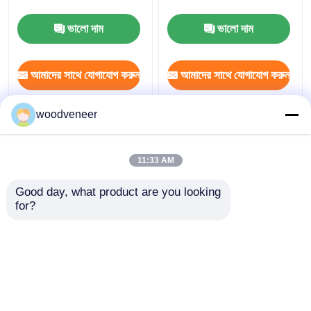
ভালো দাম
ভালো দাম
কারখানা ভ্রমণ
আমাদের সাথে যোগাযোগ করুন
আমাদের সাথে যোগাযোগ করুন
মান নিয়ন্ত্রণ
woodveneer
যোগাযোগ করুন
স্মোকড ব্যহ্যাবরণ
(0)
11:33 AM
উদ্ধৃতির জন্য আবেদন
Good day, what product are you looking 
for?
প্রাকৃতিক কাঠ ব্যহ্যাবরণ
প্রকৌশলী কাঠ ব্যহ্যাবরণ
(0)
রঙ্গিন কাঠ ব্যহ্যাবরণ
আরো দেখুন
কাঠের মেঝে ব্যহ্যাবরণ