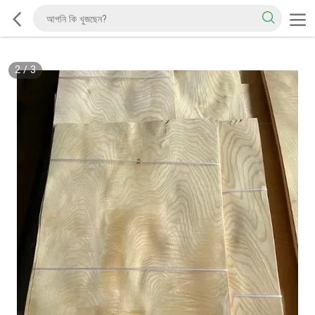
2
/
3