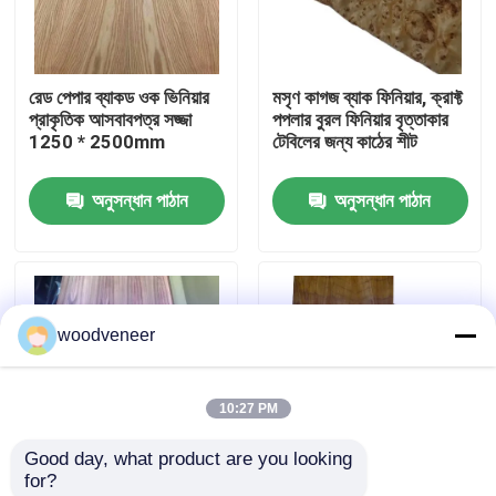
কারখানা ভ্রমণ
রেড পেপার ব্যাকড ওক ভিনিয়ার
মসৃণ কাগজ ব্যাক ফিনিয়ার, ক্রাফ্ট
প্রাকৃতিক আসবাবপত্র সজ্জা
পপলার বুরল ফিনিয়ার বৃত্তাকার
মান নিয়ন্ত্রণ
1250 * 2500mm
টেবিলের জন্য কাঠের শীট
অনুসন্ধান পাঠান
অনুসন্ধান পাঠান
যোগাযোগ করুন
উদ্ধৃতির জন্য আবেদন
woodveneer
প্রাকৃতিক কাঠ ব্যহ্যাবরণ
10:27 PM
রঙ্গিন কাঠ ব্যহ্যাবরণ
Good day, what product are you looking 
for?
কাঠের মেঝে ব্যহ্যাবরণ
ক্রাফ্ট পেপার ব্যাকড কাঠের
1220 মিমি ক্রাফ্ট পেপার ব্যাকড