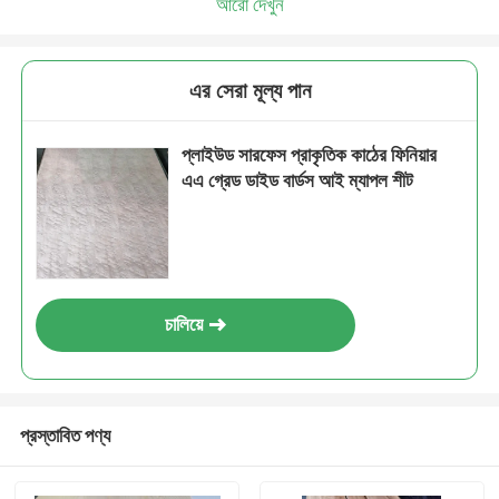
আরো দেখুন
এর সেরা মূল্য পান
প্লাইউড সারফেস প্রাকৃতিক কাঠের ফিনিয়ার
এএ গ্রেড ডাইড বার্ডস আই ম্যাপল শীট
চালিয়ে
প্রস্তাবিত পণ্য