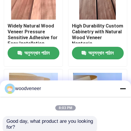
কারখানা ভ্রমণ
Widely Natural Wood
High Durability Custom
Veneer Pressure
Cabinetry with Natural
মান নিয়ন্ত্রণ
Sensitive Adhesive for
Wood Veneer
Easy Installation
Nontoxic
অনুসন্ধান পাঠান
অনুসন্ধান পাঠান
যোগাযোগ করুন
উদ্ধৃতির জন্য আবেদন
woodveneer
প্রাকৃতিক কাঠ ব্যহ্যাবরণ
8:03 PM
রঙ্গিন কাঠ ব্যহ্যাবরণ
Good day, what product are you looking 
for?
কাঠের মেঝে ব্যহ্যাবরণ
Moisture Resistant
Widely Sturdy Genuine