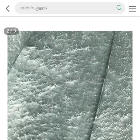
2
/
3