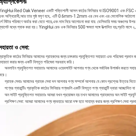
অ্যাপ্লিকেশনঃ
YingHui Red Oak Veneer একটি শক্তিশালী আসল কাঠের ফিনিয়ার যা ISO9001 এবং FSC এর সার্ট
এবং অগ্নিরোধী,আর তার পৃষ্ঠ মসৃণ হবে,. এটি 0.6mm-1.2mm এর বেধ এবং এর ফেনোলিক আঠালো কার
বর্গ মিটার পরিমাণে অর্ডার করা যেতে পারে,এবং দাম নিয়ে আলোচনা করা যায়. ডেলিভারি সময় অঞ্চলের উপর নি
প্যালেট মধ্যে প্যাক করা হয়। YingHui রেড ওক ভিনিয়ার 500 ক্ষমতা সঙ্গে উত্পাদিত হয়,প্রতি মাসে ২,০০০
সহায়তা ও সেবা:
প্রাকৃতিক কাঠের ফিনিয়ার আমাদের গ্রাহকদের জন্য চমৎকার প্রযুক্তিগত সহায়তা এবং পরিষেবা প্রদান
সহায়তা করার জন্য একটি বিস্তৃত পরিষেবা সরবরাহ করি।
অনলাইন প্রযুক্তিগত সহায়তাঃ আমাদের ওয়েবসাইট আপনার পণ্য থেকে সর্বাধিক উপার্জন করতে সহায়
করে।
গ্রাহক সেবাঃ আমাদের গ্রাহক সেবা দল আপনার পণ্য সম্পর্কে আপনার যে কোন প্রশ্নের উত্তর দিত
পণ্যের গ্যারান্টিঃ প্রাকৃতিক কাঠের ফিনিয়ার পণ্যগুলি একটি বিস্তৃত পণ্য গ্যারান্টি দ্বারা আচ্ছা
অন সাইট প্রযুক্তিগত সহায়তাঃ আমরা যখন প্রয়োজন হয় তখন আমাদের গ্রাহকদের অন সাইট প্রযুক
প্রশিক্ষণ সেবা: আমরা আমাদের পণ্য ব্যবহারে আরো দক্ষ হতে সাহায্য করার জন্য প্রশিক্ষণ সেবা প্র