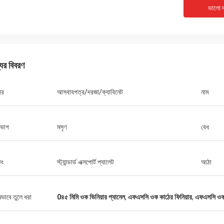
ভালো দ
যের বিবরণ
ার
আসবাবপত্র/দরজা/ক্যাবিনেট
নাম
ভাগ
মসৃণ
বেধ
িং
স্ট্যান্ডার্ড এক্সপোর্ট প্যালেট
আঠা
ষভাবে তুলে ধরা
0৪৫ মিমি ওক ভিনিয়ার প্যানেল
,
এফএসসি ওক কাঠের ফিনিয়ার
,
এফএসসি ওক ফ