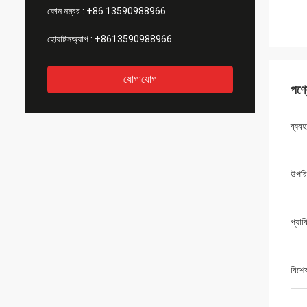
ফোন নম্বর :
+86 13590988966
হোয়াটসঅ্যাপ :
+8613590988966
যোগাযোগ
পণ্
ব্যবহ
উপরি
প্যাক
বিশে