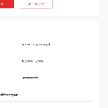
াম
এখন যোগাযোগ
রেড ওক কাঠের ব্যহ্যাবরণ
0.6 মিমি-1.2 মিমি
ফেনোলিক আঠা
িনিয়ার প্যানেল