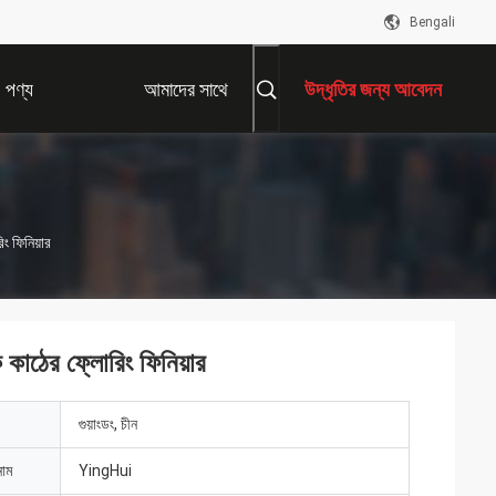
Bengali
পণ্য
আমাদের সাথে
উদ্ধৃতির জন্য আবেদন
যোগাযোগ করুন
ং ফিনিয়ার
কাঠের ফ্লোরিং ফিনিয়ার
গুয়াংডং, চীন
নাম
YingHui