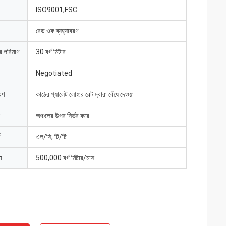
ISO9001,FSC
রেড ওক ব্যহ্যাবরণ
ার পরিমাণ
30 বর্গ মিটার
Negotiated
রণ
কাঠের প্যালেট লোহার বেল্ট দ্বারা বেঁধে দেওয়া
অঞ্চলের উপর নির্ভর করে
এল/সি, টি/টি
া
500,000 বর্গ মিটার/মাস