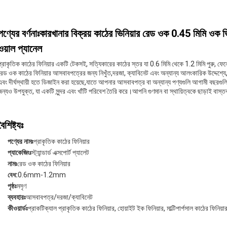
পণ্যের বর্ণনাঃকারখানার বিক্রয় কাঠের ভিনিয়ার রেড ওক 0.45 মিমি ওক ভি
ওয়াল প্যানেল
প্রাকৃতিক কাঠের ফিনিয়ার একটি টেকসই, সত্যিকারের কাঠের স্তর যা 0.6 মিমি থেকে 1.2 মিমি পুরু, ফেনো
রেড ওক কাঠের ফিনিয়ার আসবাবপত্রের জন্য নিখুঁত,দরজা, ক্যাবিনেট এবং অন্যান্য আলংকারিক উদ্দেশ্যে
এবং দীর্ঘস্থায়ী হতে ডিজাইন করা হয়েছে,যাতে আপনার আসবাবপত্র বা অন্যান্য পণ্যগুলি আগামী বছরগু
জন্যও উপযুক্ত, যা একটি সুন্দর এবং খাঁটি পরিবেশ তৈরি করে।আপনি গুণমান বা স্থায়িত্বকে ছাড়াই বাস্
বৈশিষ্ট্যঃ
পণ্যের নামঃ
প্রাকৃতিক কাঠের ফিনিয়ার
প্যাকেজিংঃ
স্ট্যান্ডার্ড এক্সপোর্ট প্যালেট
নামঃ
রেড ওক কাঠের ফিনিয়ার
বেধ:
0.6mm-1.2mm
পৃষ্ঠঃ
মসৃণ
ব্যবহারঃ
আসবাবপত্র/দরজা/ক্যাবিনেট
কীওয়ার্ডঃ
প্রাকটিক্যাল প্রাকৃতিক কাঠের ফিনিয়ার, হোয়াইট ইক ফিনিয়ার, মাল্টিপার্পসাল কাঠের ফিনিয়া