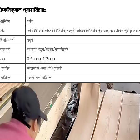
টেকনিক্যাল প্যারামিটারঃ
বৈশিষ্ট্য
বর্ণনা
নাম
হোয়াইট ওক কাঠের ফিনিয়ার, বহুমুখী কাঠের ফিনিয়ার প্যানেল, ব্যবহারিক প্রাকৃতিক 
উপরিভাগ
মসৃণ
ব্যবহার
আসবাবপত্র/দরজা/ক্যাবিনেট
বেধ
0.6mm-1.2mm
প্যাকিং
স্ট্যান্ডার্ড এক্সপোর্ট প্যালেট
আঠালো
ফেনোলিক আঠালো