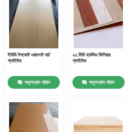
ইউভি টপকোট ওয়ালনট বার্চ
২২ মিমি হার্ডউড ফিনিয়ার
প্লাইউড
প্লাইউড
অনুসন্ধান পাঠান
অনুসন্ধান পাঠান
বাড়ি
পণ্য
আমাদের সম্পর্কে