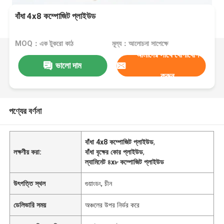
বাঁধা 4x8 কম্পোজিট প্লাইউড
MOQ：এক টুকরো কাঠ
মূল্য：আলোচনা সাপেক্ষে
আমাদের সাথে যোগাযোগ
ভালো দাম
করুন
পণ্যের বর্ণনা
বাঁধা 4x8 কম্পোজিট প্লাইউড
,
লক্ষণীয় করা:
বাঁধা বৃক্ষের কোর প্লাইউড
,
ল্যামিনেট ৪x৮ কম্পোজিট প্লাইউড
উৎপত্তি স্থল
গুয়াংডং, চীন
ডেলিভারি সময়
অঞ্চলের উপর নির্ভর করে