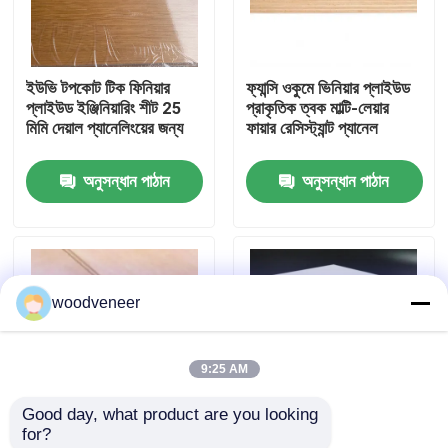
কারখানা ভ্রমণ
ইউভি টপকোট টিক ফিনিয়ার
ফ্যান্সি ওকুমে ভিনিয়ার প্লাইউড
প্লাইউড ইঞ্জিনিয়ারিং শীট 25
প্রাকৃতিক ত্বক মাল্টি-লেয়ার
মান নিয়ন্ত্রণ
মিমি দেয়াল প্যানেলিংয়ের জন্য
ফায়ার রেসিস্ট্যান্ট প্যানেল
অনুসন্ধান পাঠান
অনুসন্ধান পাঠান
যোগাযোগ করুন
উদ্ধৃতির জন্য আবেদন
woodveneer
প্রাকৃতিক কাঠ ব্যহ্যাবরণ
9:25 AM
রঙ্গিন কাঠ ব্যহ্যাবরণ
Good day, what product are you looking 
for?
কাঠের মেঝে ব্যহ্যাবরণ
E1 Okoume হার্ডউড
মাল্টি-লেয়ার ফিনিয়ার ল্যামিনেটেড