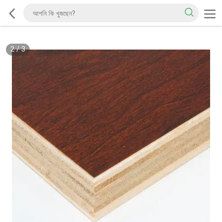
2
/
3